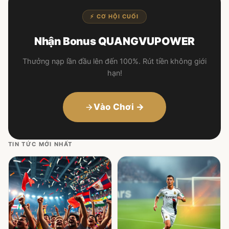
⚡ CƠ HỘI CUỐI
Nhận Bonus QUANGVUPOWER
Thưởng nạp lần đầu lên đến 100%. Rút tiền không giới
hạn!
Vào Chơi →
TIN TỨC MỚI NHẤT