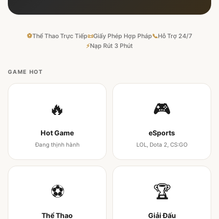
⚽
Thể Thao Trực Tiếp
📜
Giấy Phép Hợp Pháp
📞
Hỗ Trợ 24/7
⚡
Nạp Rút 3 Phút
GAME HOT
🔥
🎮
Hot Game
eSports
Đang thịnh hành
LOL, Dota 2, CS:GO
⚽
🏆
Thể Thao
Giải Đấu