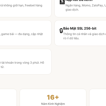
🏦
rả không giới hạn, freebet hàng
Ngân hàng, Momo, ZaloPay, 
giao dịch.
Bảo Mật SSL 256-bit
🔒
cá, game bài — đa dạng, cập nhật
Thông tin cá nhân và giao dịch 
rò rỉ dữ liệu.
ề tài khoản trong vòng 3 phút. Hỗ
 tử.
16+
Năm Kinh Nghiệm