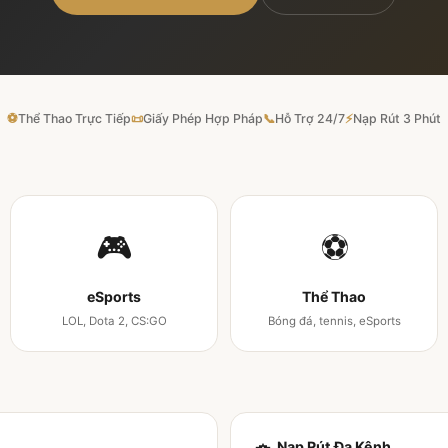
⚽
Thể Thao Trực Tiếp
📜
Giấy Phép Hợp Pháp
📞
Hỗ Trợ 24/7
⚡
Nạp Rút 3 Phút
🎮
⚽
eSports
Thể Thao
LOL, Dota 2, CS:GO
Bóng đá, tennis, eSports
Nạp Rút Đa Kênh