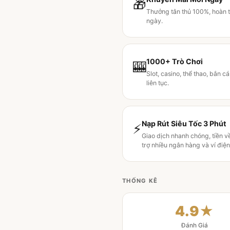
🎁
Thưởng tân thủ 100%, hoàn t
ngày.
1000+ Trò Chơi
🎰
Slot, casino, thể thao, bắn 
liên tục.
Nạp Rút Siêu Tốc 3 Phút
⚡
Giao dịch nhanh chóng, tiền v
trợ nhiều ngân hàng và ví điện
THỐNG KÊ
4.9★
Đánh Giá