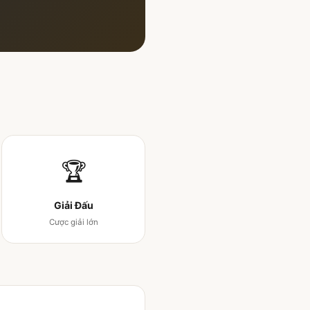
🏆
Giải Đấu
Cược giải lớn