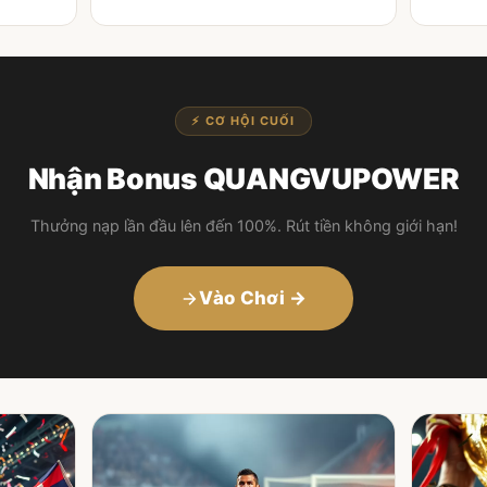
⚡ CƠ HỘI CUỐI
Nhận Bonus QUANGVUPOWER
Thưởng nạp lần đầu lên đến 100%. Rút tiền không giới hạn!
Vào Chơi →