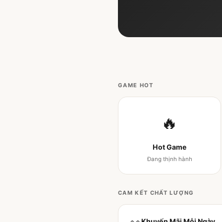
GAME HOT
🔥
Hot Game
Đang thịnh hành
CAM KẾT CHẤT LƯỢNG
Khuyến Mãi Mỗi Ngày