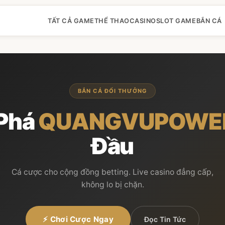
TẤT CẢ GAME
THỂ THAO
CASINO
SLOT GAME
BẮN CÁ
BẮN CÁ ĐỔI THƯỞNG
Phá
QUANGVUPOWE
Đầu
Cá cược cho cộng đồng betting. Live casino đẳng cấp,
không lo bị chặn.
⚡ Chơi Cược Ngay
Đọc Tin Tức