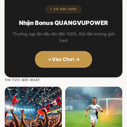
⚡ CƠ HỘI CUỐI
Nhận Bonus QUANGVUPOWER
Thưởng nạp lần đầu lên đến 100%. Rút tiền không giới
hạn!
Vào Chơi →
TIN TỨC MỚI NHẤT