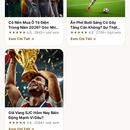
Có Nên Mua Ô Tô Điện
Ăn Phở Buổi Sáng Có Gây
Trong Năm 2026? Góc Nhìn
Tăng Cân Không? Sự Thật
Thực Tế Cho Người Việt
Từ Chuyên Gia
★★★★★
4.8 · 2845+ lượt xem
★★★★★
4.8 · 2706+ lượt xem
Xem Chi Tiết →
Xem Chi Tiết →
Giá Vàng SJC Hôm Nay Biến
Động Mạnh Vì Đâu?
★★★★★
4.8 · 2594+ lượt xem
Xem Chi Tiết →