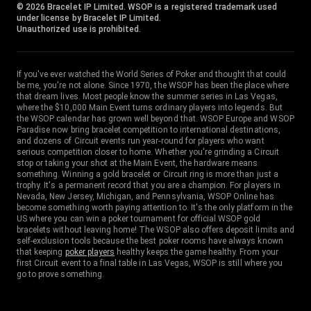
© 2026 Bracelet IP Limited. WSOP is a registered trademark used
under license by Bracelet IP Limited.
Unauthorized use is prohibited.
If you've ever watched the World Series of Poker and thought that could
be me, you're not alone. Since 1970, the WSOP has been the place where
that dream lives. Most people know the summer series in Las Vegas,
where the $10,000 Main Event turns ordinary players into legends. But
the WSOP calendar has grown well beyond that. WSOP Europe and WSOP
Paradise now bring bracelet competition to international destinations,
and dozens of Circuit events run year-round for players who want
serious competition closer to home. Whether you're grinding a Circuit
stop or taking your shot at the Main Event, the hardware means
something. Winning a gold bracelet or Circuit ring is more than just a
trophy. It's a permanent record that you are a champion. For players in
Nevada, New Jersey, Michigan, and Pennsylvania, WSOP Online has
become something worth paying attention to. It's the only platform in the
US where you can win a poker tournament for official WSOP gold
bracelets without leaving home! The WSOP also offers deposit limits and
self-exclusion tools because the best poker rooms have always known
that keeping
poker players
healthy keeps the game healthy. From your
first Circuit event to a final table in Las Vegas, WSOP is still where you
go to prove something.