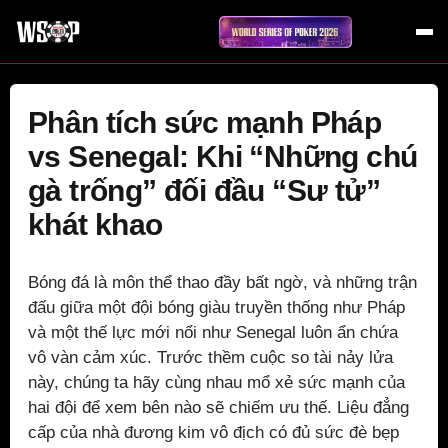
Phân tích sức mạnh Pháp
vs Senegal: Khi “Những chú
gà trống” đối đầu “Sư tử”
khát khao
Bóng đá là môn thể thao đầy bất ngờ, và những trận
đấu giữa một đội bóng giàu truyền thống như Pháp
và một thế lực mới nổi như Senegal luôn ẩn chứa
vô vàn cảm xúc. Trước thềm cuộc so tài nảy lửa
này, chúng ta hãy cùng nhau mổ xẻ sức mạnh của
hai đội để xem bên nào sẽ chiếm ưu thế. Liệu đẳng
cấp của nhà đương kim vô địch có đủ sức đè bẹp